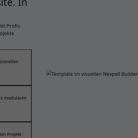
te. In
bt Profis
rojekte
ssionellen
aus modularen
ein Projekt