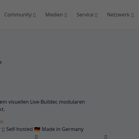
Community
Medien
Service
Netzwerk
e
em visuellen Live-Builder, modularen
kt.
en
r
Self-hosted
🇩🇪
Made in Germany