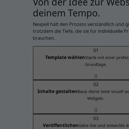
Von der Idee zur Websi
deinem Tempo.
Nexpell hält den Prozess verständlich und gi
trotzdem die Tiefe, die sie für individuelle P
brauchen.
01
Template wählen
Starte mit einer profe
Grundlage.
02
Inhalte gestalten
Baue deine Seite visuell 
Widgets.
03
Veröffentlichen
Gehe live und entwickle d