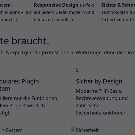
stem
Responsive Design
Sicher & Schne
Perfekt
ch Plugins – nur
auf jedem Gerät, modern und
Technologien fü
brauchst.
benutzerfreundlich.
Sicherheit und 
te braucht.
: Nexpell gibt dir professionelle Werkzeuge, ohne dich in 
ulares Plugin-
Sicher by Design
stem
Moderne PHP-Basis,
alliere nur die Funktionen,
Rechteverwaltung und
dein Projekt wirklich
zahlreiche
tigt.
Sicherheitsfunktionen.