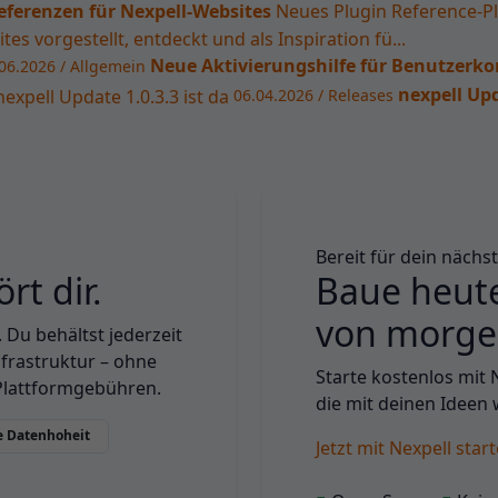
eferenzen für Nexpell-Websites
Neues Plugin Reference-Pl
s vorgestellt, entdeckt und als Inspiration fü...
Neue Aktivierungshilfe für Benutzerko
06.2026 / Allgemein
nexpell Upd
06.04.2026 / Releases
Bereit für dein nächs
rt dir.
Baue heute
von morge
. Du behältst jederzeit
nfrastruktur – ohne
Starte kostenlos mit 
Plattformgebühren.
die mit deinen Ideen 
e Datenhoheit
Jetzt mit Nexpell star