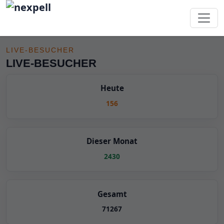
Live-Besucher
LIVE-BESUCHER
LIVE-BESUCHER
Heute
156
Dieser Monat
2430
Gesamt
71267