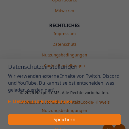
Mitwirken
RECHTLICHES
Impressum
Datenschutz
Nutzungsbedingungen
Datenschutzeinstellungen
Cookie-Einstellungen
Wir verwenden externe Inhalte von Twitch, Discord
und YouTube. Du kannst selbst entscheiden, was
geladen werden darf.
©
2026
Nexpell CMS. Alle Rechte vorbehalten.
Details und Einstellungen
Impressum
Datenschutz
Kontakt
Cookie-Hinweis
Nutzungsbedingungen
Speichern