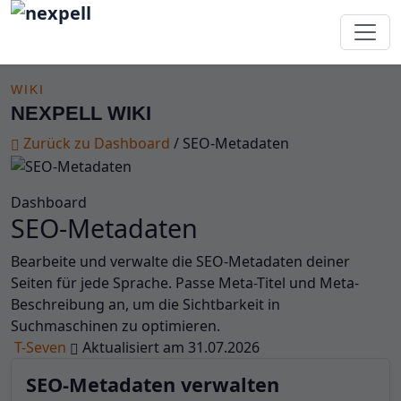
Wiki
WIKI
NEXPELL WIKI
Zurück zu Dashboard
/
SEO-Metadaten
Dashboard
SEO-Metadaten
Bearbeite und verwalte die SEO-Metadaten deiner
Seiten für jede Sprache. Passe Meta-Titel und Meta-
Beschreibung an, um die Sichtbarkeit in
Suchmaschinen zu optimieren.
T-Seven
Aktualisiert am 31.07.2026
SEO-Metadaten verwalten