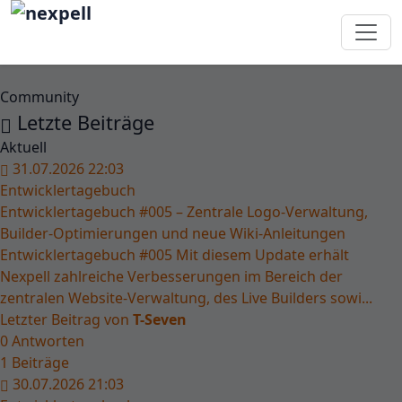
Community
Letzte Beiträge
Aktuell
31.07.2026 22:03
Entwicklertagebuch
Entwicklertagebuch #005 – Zentrale Logo-Verwaltung,
Builder-Optimierungen und neue Wiki-Anleitungen
Entwicklertagebuch #005 Mit diesem Update erhält
Nexpell zahlreiche Verbesserungen im Bereich der
zentralen Website-Verwaltung, des Live Builders sowi...
Letzter Beitrag von
T-Seven
0
Antworten
1
Beiträge
30.07.2026 21:03