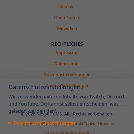
Kontakt
Open Source
Mitwirken
RECHTLICHES
Impressum
Datenschutz
Nutzungsbedingungen
Datenschutzeinstellungen
Cookie-Einstellungen
Wir verwenden externe Inhalte von Twitch, Discord
und YouTube. Du kannst selbst entscheiden, was
geladen werden darf.
©
2026
Nexpell CMS. Alle Rechte vorbehalten.
Details und Einstellungen
Impressum
Datenschutz
Kontakt
Cookie-Hinweis
Nutzungsbedingungen