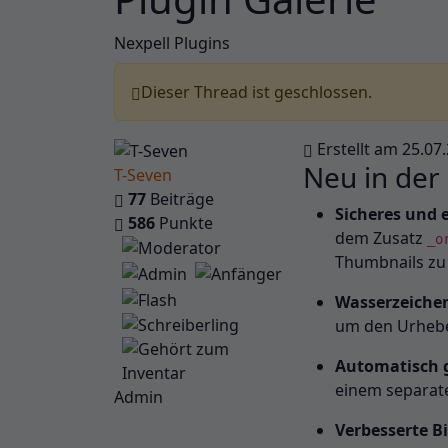
Nexpell Plugins
Dieser Thread ist geschlossen.
Erstellt am 25.07
Neu in der 
T-Seven
77
Beiträge
Sicheres und 
586
Punkte
dem Zusatz
_o
Thumbnails zu
Wasserzeiche
um den Urhebe
Automatisch g
einem separa
Admin
Verbesserte B