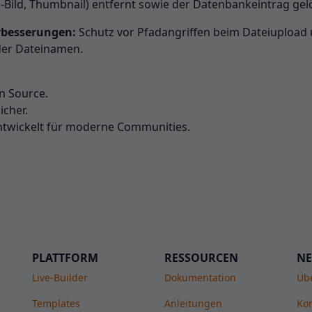
Bild, Thumbnail) entfernt sowie der Datenbankeintrag gel
rbesserungen:
Schutz vor Pfadangriffen beim Dateiupload
der Dateinamen.
n Source.
icher.
ntwickelt für moderne Communities.
PLATTFORM
RESSOURCEN
NE
Live-Builder
Dokumentation
Üb
Templates
Anleitungen
Kon