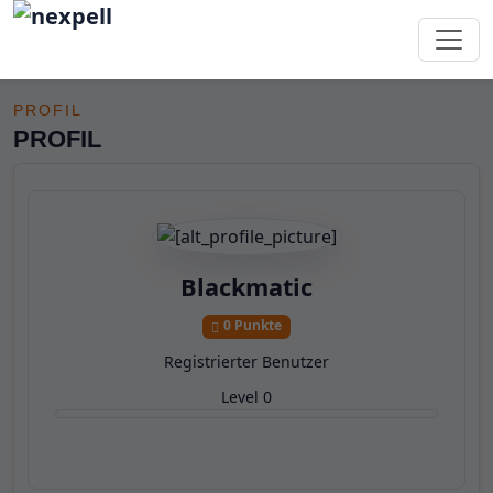
Profil
PROFIL
PROFIL
Blackmatic
0 Punkte
Registrierter Benutzer
Level 0