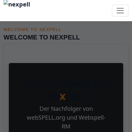
Welcome to nexpell
WELCOME TO NEXPELL
WELCOME TO NEXPELL
Willkommen bei
ne
x
pell
Der Nachfolger von
webSPELL.org
und
Webspell-
RM