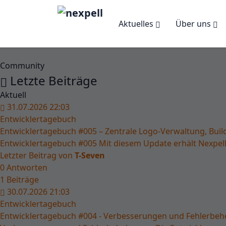
Aktuelles
Über uns
Community
Letzte Beiträge
Aktuell
31.07.2026 22:03
Entwicklertagebuch
Entwicklertagebuch #005 – Zentrale Logo-Verwaltung, Bui
Entwicklertagebuch #005 Mit diesem Update erhält Nexpell 
Letzter Beitrag von
T-Seven
0
Antworten
1
Beiträge
30.07.2026 21:03
Entwicklertagebuch
Entwicklertagebuch #004 - Verbesserungen und Fehlerbe