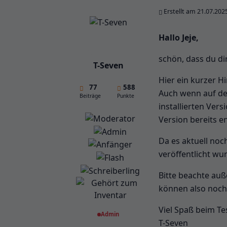
Erstellt am 21.07.202
Hallo Jeje,
schön, dass du d
T-Seven
Hier ein kurzer H
77
588
Auch wenn auf der
Beiträge
Punkte
installierten Ver
Version bereits en
Da es aktuell noc
veröffentlicht wu
Bitte beachte auß
können also noc
Viel Spaß beim Te
Admin
T-Seven