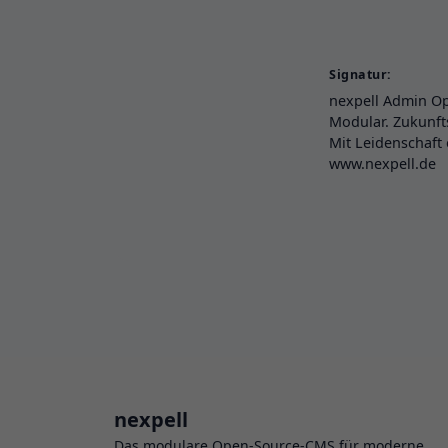
Signatur:
nexpell Admin O
Modular. Zukunfts
Mit Leidenschaft
www.nexpell.de
nexpell
Das modulare Open-Source-CMS für moderne