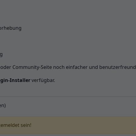
vorhebung
ng
- oder Community-Seite noch einfacher und benutzerfreundl
gin-Installer
verfügbar.
en)
gemeldet sein!