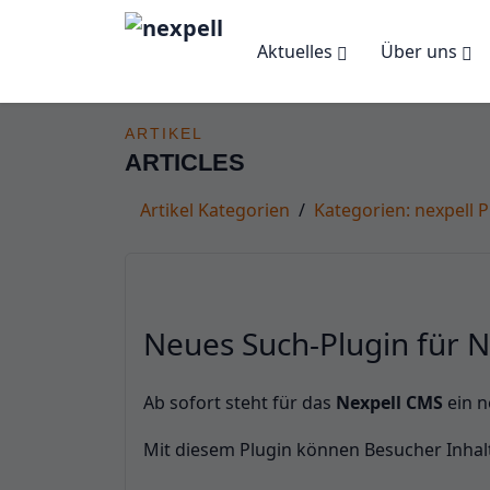
Aktuelles
Über uns
Artikel
ARTIKEL
ARTICLES
Artikel Kategorien
Kategorien: nexpell P
Neues Such-Plugin für Ne
Ab sofort steht für das
Nexpell CMS
ein 
Mit diesem Plugin können Besucher Inhalt