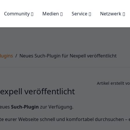
Community
Medien
Service
Netzwerk
lugins
Neues Such-Plugin für Nexpell veröffentlicht
Artikel erstellt v
xpell veröffentlicht
neues
Such-Plugin
zur Verfügung.
e eurer Webseite schnell und komfortabel durchsuchen – e